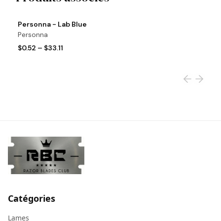
View product
Vi
Personna - Lab Blue
W
Personna
W
$0.52
–
$33.11
$
Catégories
Lames