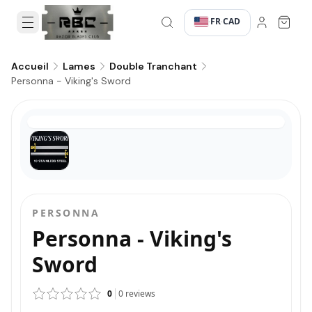
FR
CAD
·
·
Accueil
Lames
Double Tranchant
Personna - Viking's Sword
PERSONNA
Personna - Viking's
Sword
0
0
reviews