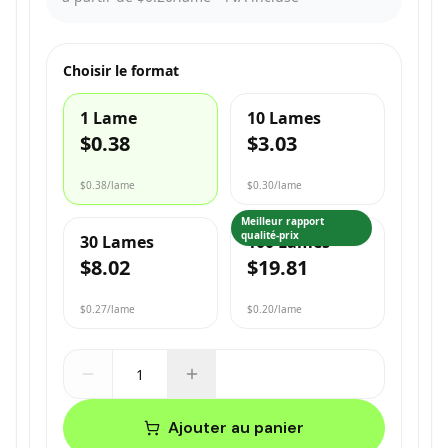
Choisir le format
1 Lame
10 Lames
$0.38
$3.03
$0.38
/lame
$0.30
/lame
Meilleur rapport
qualité-prix
30 Lames
100 Lames
$8.02
$19.81
$0.27
/lame
$0.20
/lame
Ajouter au panier