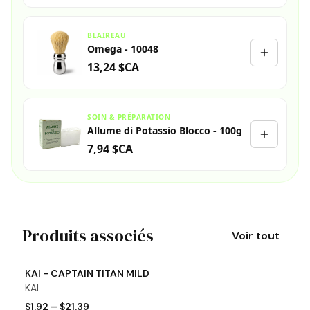
BLAIREAU
Omega - 10048
13,24 $CA
SOIN & PRÉPARATION
Allume di Potassio Blocco - 100g
7,94 $CA
Produits associés
Voir tout
View product
Vi
KAI - CAPTAIN TITAN MILD
K
KAI
K
$1.92
–
$21.39
$