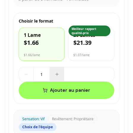
Choisir le format
Meilleur rapport
qualité-prix
1 Lame
20 Lames
$1.66
$21.39
$1.66
/lame
$1.07
/lame
Ajouter au panier
Sensation
:
Vif
Revêtement
:
Propriétaire
Choix de l'équipe